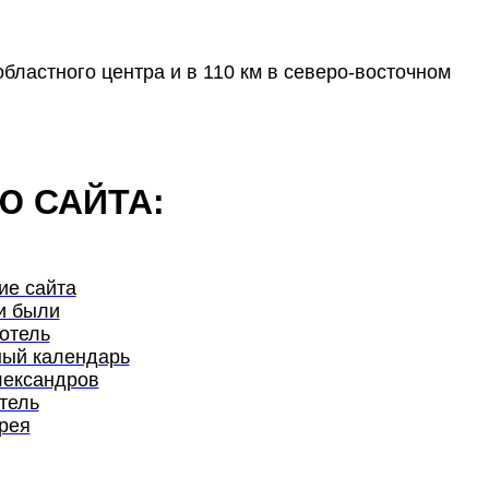
бластного центра и в 110 км в северо-восточном
Ю САЙТА:
ие сайта
и были
отель
ый календарь
лександров
тель
рея