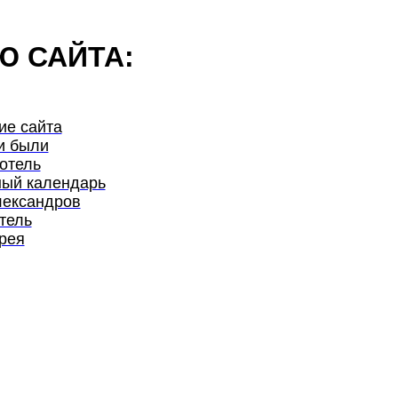
Ю САЙТА:
ие сайта
и были
отель
ый календарь
лександров
тель
рея