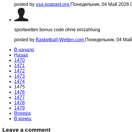
posted by
usa.soapaid.org
Понедельник, 04 Май 2026 
sportwetten bonus code ohne einzahlung
posted by
Basketball-Wetten.com
Понедельник, 04 Май
В начало
Назад
1470
1471
1472
1473
1474
1475
1476
1477
1478
1479
Вперёд
В конец
Leave a comment