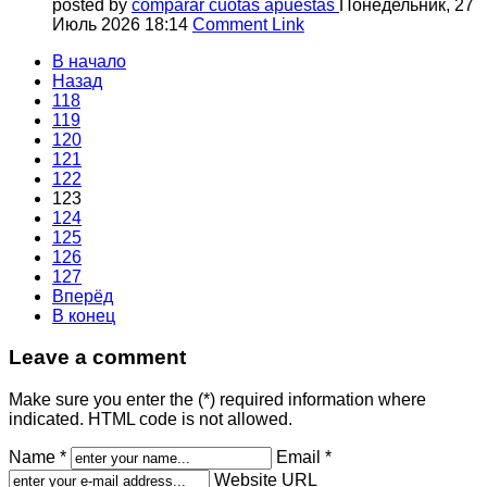
posted by
comparar cuotas apuestas
Понедельник, 27
Июль 2026 18:14
Comment Link
В начало
Назад
118
119
120
121
122
123
124
125
126
127
Вперёд
В конец
Leave a comment
Make sure you enter the (*) required information where
indicated. HTML code is not allowed.
Name *
Email *
Website URL