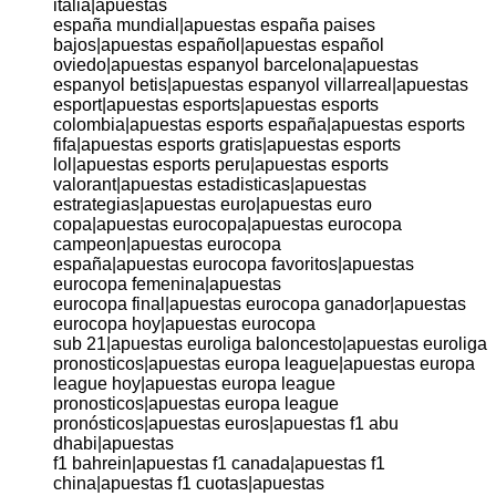
italia|apuestas
españa mundial|apuestas españa paises
bajos|apuestas español|apuestas español
oviedo|apuestas espanyol barcelona|apuestas
espanyol betis|apuestas espanyol villarreal|apuestas
esport|apuestas esports|apuestas esports
colombia|apuestas esports españa|apuestas esports
fifa|apuestas esports gratis|apuestas esports
lol|apuestas esports peru|apuestas esports
valorant|apuestas estadisticas|apuestas
estrategias|apuestas euro|apuestas euro
copa|apuestas eurocopa|apuestas eurocopa
campeon|apuestas eurocopa
españa|apuestas eurocopa favoritos|apuestas
eurocopa femenina|apuestas
eurocopa final|apuestas eurocopa ganador|apuestas
eurocopa hoy|apuestas eurocopa
sub 21|apuestas euroliga baloncesto|apuestas euroliga
pronosticos|apuestas europa league|apuestas europa
league hoy|apuestas europa league
pronosticos|apuestas europa league
pronósticos|apuestas euros|apuestas f1 abu
dhabi|apuestas
f1 bahrein|apuestas f1 canada|apuestas f1
china|apuestas f1 cuotas|apuestas