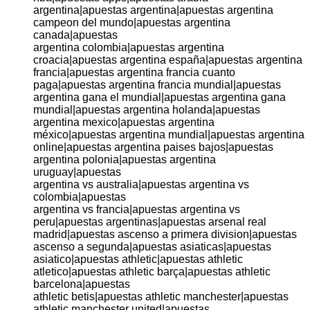
argentina|apuestas argentina|apuestas argentina
campeon del mundo|apuestas argentina
canada|apuestas
argentina colombia|apuestas argentina
croacia|apuestas argentina españa|apuestas argentina
francia|apuestas argentina francia cuanto
paga|apuestas argentina francia mundial|apuestas
argentina gana el mundial|apuestas argentina gana
mundial|apuestas argentina holanda|apuestas
argentina mexico|apuestas argentina
méxico|apuestas argentina mundial|apuestas argentina
online|apuestas argentina paises bajos|apuestas
argentina polonia|apuestas argentina
uruguay|apuestas
argentina vs australia|apuestas argentina vs
colombia|apuestas
argentina vs francia|apuestas argentina vs
peru|apuestas argentinas|apuestas arsenal real
madrid|apuestas ascenso a primera division|apuestas
ascenso a segunda|apuestas asiaticas|apuestas
asiatico|apuestas athletic|apuestas athletic
atletico|apuestas athletic barça|apuestas athletic
barcelona|apuestas
athletic betis|apuestas athletic manchester|apuestas
athletic manchester united|apuestas