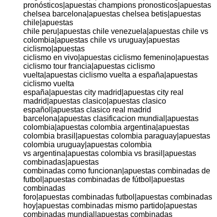
pronósticos|apuestas champions pronosticos|apuestas
chelsea barcelona|apuestas chelsea betis|apuestas
chile|apuestas
chile peru|apuestas chile venezuela|apuestas chile vs
colombia|apuestas chile vs uruguay|apuestas
ciclismo|apuestas
ciclismo en vivo|apuestas ciclismo femenino|apuestas
ciclismo tour francia|apuestas ciclismo
vuelta|apuestas ciclismo vuelta a españa|apuestas
ciclismo vuelta
españa|apuestas city madrid|apuestas city real
madrid|apuestas clasico|apuestas clasico
español|apuestas clasico real madrid
barcelona|apuestas clasificacion mundial|apuestas
colombia|apuestas colombia argentina|apuestas
colombia brasil|apuestas colombia paraguay|apuestas
colombia uruguay|apuestas colombia
vs argentina|apuestas colombia vs brasil|apuestas
combinadas|apuestas
combinadas como funcionan|apuestas combinadas de
futbol|apuestas combinadas de fútbol|apuestas
combinadas
foro|apuestas combinadas futbol|apuestas combinadas
hoy|apuestas combinadas mismo partido|apuestas
combinadas mundial|apuestas combinadas