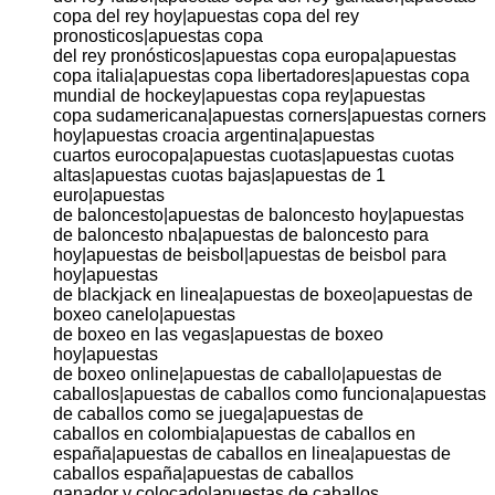
copa del rey hoy|apuestas copa del rey
pronosticos|apuestas copa
del rey pronósticos|apuestas copa europa|apuestas
copa italia|apuestas copa libertadores|apuestas copa
mundial de hockey|apuestas copa rey|apuestas
copa sudamericana|apuestas corners|apuestas corners
hoy|apuestas croacia argentina|apuestas
cuartos eurocopa|apuestas cuotas|apuestas cuotas
altas|apuestas cuotas bajas|apuestas de 1
euro|apuestas
de baloncesto|apuestas de baloncesto hoy|apuestas
de baloncesto nba|apuestas de baloncesto para
hoy|apuestas de beisbol|apuestas de beisbol para
hoy|apuestas
de blackjack en linea|apuestas de boxeo|apuestas de
boxeo canelo|apuestas
de boxeo en las vegas|apuestas de boxeo
hoy|apuestas
de boxeo online|apuestas de caballo|apuestas de
caballos|apuestas de caballos como funciona|apuestas
de caballos como se juega|apuestas de
caballos en colombia|apuestas de caballos en
españa|apuestas de caballos en linea|apuestas de
caballos españa|apuestas de caballos
ganador y colocado|apuestas de caballos