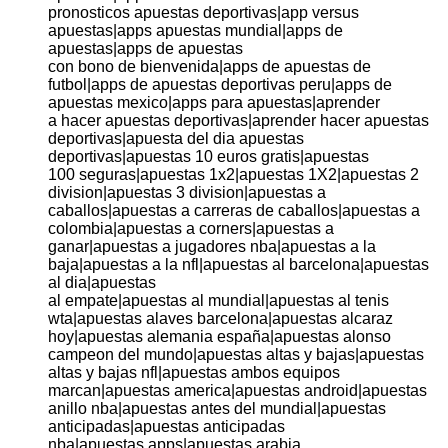
pronosticos apuestas deportivas|app versus
apuestas|apps apuestas mundial|apps de
apuestas|apps de apuestas
con bono de bienvenida|apps de apuestas de
futbol|apps de apuestas deportivas peru|apps de
apuestas mexico|apps para apuestas|aprender
a hacer apuestas deportivas|aprender hacer apuestas
deportivas|apuesta del dia apuestas
deportivas|apuestas 10 euros gratis|apuestas
100 seguras|apuestas 1x2|apuestas 1X2|apuestas 2
division|apuestas 3 division|apuestas a
caballos|apuestas a carreras de caballos|apuestas a
colombia|apuestas a corners|apuestas a
ganar|apuestas a jugadores nba|apuestas a la
baja|apuestas a la nfl|apuestas al barcelona|apuestas
al dia|apuestas
al empate|apuestas al mundial|apuestas al tenis
wta|apuestas alaves barcelona|apuestas alcaraz
hoy|apuestas alemania españa|apuestas alonso
campeon del mundo|apuestas altas y bajas|apuestas
altas y bajas nfl|apuestas ambos equipos
marcan|apuestas america|apuestas android|apuestas
anillo nba|apuestas antes del mundial|apuestas
anticipadas|apuestas anticipadas
nba|apuestas apps|apuestas arabia