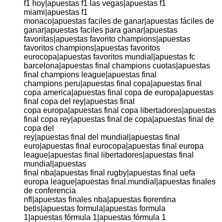
f1 hoy|apuestas f1 las vegas|apuestas f1
miami|apuestas f1
monaco|apuestas faciles de ganar|apuestas fáciles de
ganar|apuestas faciles para ganar|apuestas
favoritas|apuestas favorito champions|apuestas
favoritos champions|apuestas favoritos
eurocopa|apuestas favoritos mundial|apuestas fc
barcelona|apuestas final champions cuotas|apuestas
final champions league|apuestas final
champions peru|apuestas final copa|apuestas final
copa america|apuestas final copa de europa|apuestas
final copa del rey|apuestas final
copa europa|apuestas final copa libertadores|apuestas
final copa rey|apuestas final de copa|apuestas final de
copa del
rey|apuestas final del mundial|apuestas final
euro|apuestas final eurocopa|apuestas final europa
league|apuestas final libertadores|apuestas final
mundial|apuestas
final nba|apuestas final rugby|apuestas final uefa
europa league|apuestas final.mundial|apuestas finales
de conferencia
nfl|apuestas finales nba|apuestas fiorentina
betis|apuestas formula|apuestas formula
1|apuestas fórmula 1|apuestas fórmula 1