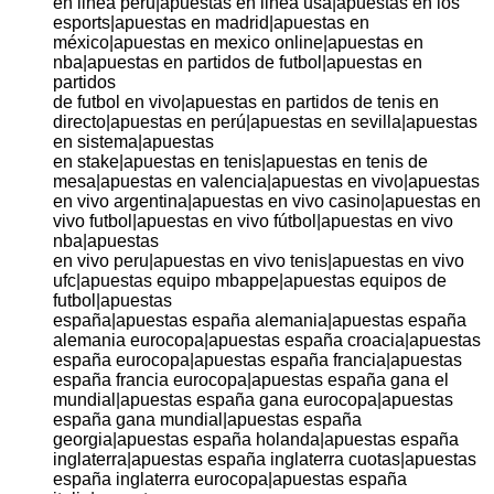
en linea peru|apuestas en linea usa|apuestas en los
esports|apuestas en madrid|apuestas en
méxico|apuestas en mexico online|apuestas en
nba|apuestas en partidos de futbol|apuestas en
partidos
de futbol en vivo|apuestas en partidos de tenis en
directo|apuestas en perú|apuestas en sevilla|apuestas
en sistema|apuestas
en stake|apuestas en tenis|apuestas en tenis de
mesa|apuestas en valencia|apuestas en vivo|apuestas
en vivo argentina|apuestas en vivo casino|apuestas en
vivo futbol|apuestas en vivo fútbol|apuestas en vivo
nba|apuestas
en vivo peru|apuestas en vivo tenis|apuestas en vivo
ufc|apuestas equipo mbappe|apuestas equipos de
futbol|apuestas
españa|apuestas españa alemania|apuestas españa
alemania eurocopa|apuestas españa croacia|apuestas
españa eurocopa|apuestas españa francia|apuestas
españa francia eurocopa|apuestas españa gana el
mundial|apuestas españa gana eurocopa|apuestas
españa gana mundial|apuestas españa
georgia|apuestas españa holanda|apuestas españa
inglaterra|apuestas españa inglaterra cuotas|apuestas
españa inglaterra eurocopa|apuestas españa