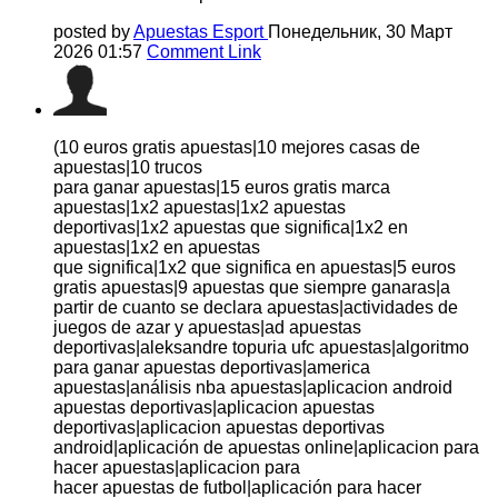
posted by
Apuestas Esport
Понедельник, 30 Март
2026 01:57
Comment Link
(10 euros gratis apuestas|10 mejores casas de
apuestas|10 trucos
para ganar apuestas|15 euros gratis marca
apuestas|1x2 apuestas|1x2 apuestas
deportivas|1x2 apuestas que significa|1x2 en
apuestas|1x2 en apuestas
que significa|1x2 que significa en apuestas|5 euros
gratis apuestas|9 apuestas que siempre ganaras|a
partir de cuanto se declara apuestas|actividades de
juegos de azar y apuestas|ad apuestas
deportivas|aleksandre topuria ufc apuestas|algoritmo
para ganar apuestas deportivas|america
apuestas|análisis nba apuestas|aplicacion android
apuestas deportivas|aplicacion apuestas
deportivas|aplicacion apuestas deportivas
android|aplicación de apuestas online|aplicacion para
hacer apuestas|aplicacion para
hacer apuestas de futbol|aplicación para hacer