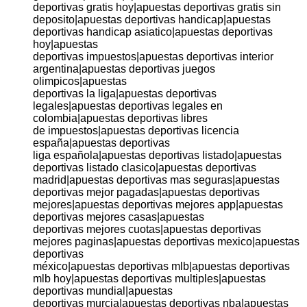
deportivas gratis hoy|apuestas deportivas gratis sin
deposito|apuestas deportivas handicap|apuestas
deportivas handicap asiatico|apuestas deportivas
hoy|apuestas
deportivas impuestos|apuestas deportivas interior
argentina|apuestas deportivas juegos
olimpicos|apuestas
deportivas la liga|apuestas deportivas
legales|apuestas deportivas legales en
colombia|apuestas deportivas libres
de impuestos|apuestas deportivas licencia
españa|apuestas deportivas
liga española|apuestas deportivas listado|apuestas
deportivas listado clasico|apuestas deportivas
madrid|apuestas deportivas mas seguras|apuestas
deportivas mejor pagadas|apuestas deportivas
mejores|apuestas deportivas mejores app|apuestas
deportivas mejores casas|apuestas
deportivas mejores cuotas|apuestas deportivas
mejores paginas|apuestas deportivas mexico|apuestas
deportivas
méxico|apuestas deportivas mlb|apuestas deportivas
mlb hoy|apuestas deportivas multiples|apuestas
deportivas mundial|apuestas
deportivas murcia|apuestas deportivas nba|apuestas