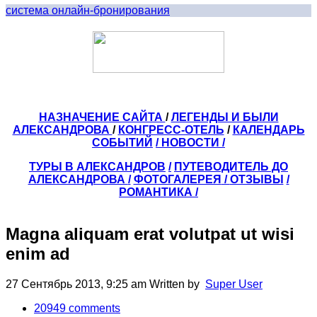
система онлайн-бронирования
НАЗНАЧЕНИЕ САЙТА
/
ЛЕГЕНДЫ И БЫЛИ
АЛЕКСАНДРОВА
/
КОНГРЕСС-ОТЕЛЬ
/
КАЛЕНДАРЬ
СОБЫТИЙ
/ НОВОСТИ /
ТУРЫ В АЛЕКСАНДРОВ
/
ПУТЕВОДИТЕЛЬ ДО
АЛЕКСАНДРОВА
/
ФОТОГАЛЕРЕЯ
/
ОТЗЫВЫ
/
РОМАНТИКА /
Magna aliquam erat volutpat ut wisi
enim ad
27 Сентябрь 2013, 9:25 am
Written by
Super User
20949
comments