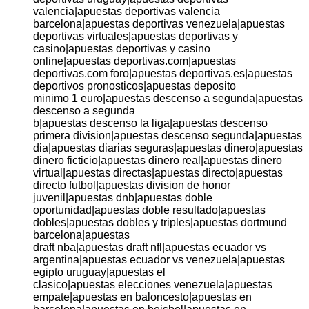
valencia|apuestas deportivas valencia
barcelona|apuestas deportivas venezuela|apuestas
deportivas virtuales|apuestas deportivas y
casino|apuestas deportivas y casino
online|apuestas deportivas.com|apuestas
deportivas.com foro|apuestas deportivas.es|apuestas
deportivos pronosticos|apuestas deposito
minimo 1 euro|apuestas descenso a segunda|apuestas
descenso a segunda
b|apuestas descenso la liga|apuestas descenso
primera division|apuestas descenso segunda|apuestas
dia|apuestas diarias seguras|apuestas dinero|apuestas
dinero ficticio|apuestas dinero real|apuestas dinero
virtual|apuestas directas|apuestas directo|apuestas
directo futbol|apuestas division de honor
juvenil|apuestas dnb|apuestas doble
oportunidad|apuestas doble resultado|apuestas
dobles|apuestas dobles y triples|apuestas dortmund
barcelona|apuestas
draft nba|apuestas draft nfl|apuestas ecuador vs
argentina|apuestas ecuador vs venezuela|apuestas
egipto uruguay|apuestas el
clasico|apuestas elecciones venezuela|apuestas
empate|apuestas en baloncesto|apuestas en