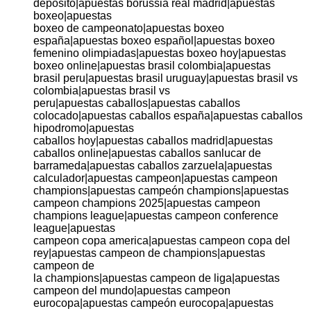
deposito|apuestas borussia real madrid|apuestas
boxeo|apuestas
boxeo de campeonato|apuestas boxeo
españa|apuestas boxeo español|apuestas boxeo
femenino olimpiadas|apuestas boxeo hoy|apuestas
boxeo online|apuestas brasil colombia|apuestas
brasil peru|apuestas brasil uruguay|apuestas brasil vs
colombia|apuestas brasil vs
peru|apuestas caballos|apuestas caballos
colocado|apuestas caballos españa|apuestas caballos
hipodromo|apuestas
caballos hoy|apuestas caballos madrid|apuestas
caballos online|apuestas caballos sanlucar de
barrameda|apuestas caballos zarzuela|apuestas
calculador|apuestas campeon|apuestas campeon
champions|apuestas campeón champions|apuestas
campeon champions 2025|apuestas campeon
champions league|apuestas campeon conference
league|apuestas
campeon copa america|apuestas campeon copa del
rey|apuestas campeon de champions|apuestas
campeon de
la champions|apuestas campeon de liga|apuestas
campeon del mundo|apuestas campeon
eurocopa|apuestas campeón eurocopa|apuestas