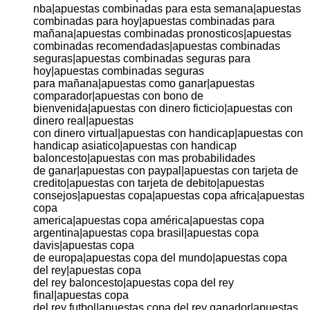
nba|apuestas combinadas para esta semana|apuestas
combinadas para hoy|apuestas combinadas para
mañana|apuestas combinadas pronosticos|apuestas
combinadas recomendadas|apuestas combinadas
seguras|apuestas combinadas seguras para
hoy|apuestas combinadas seguras
para mañana|apuestas como ganar|apuestas
comparador|apuestas con bono de
bienvenida|apuestas con dinero ficticio|apuestas con
dinero real|apuestas
con dinero virtual|apuestas con handicap|apuestas con
handicap asiatico|apuestas con handicap
baloncesto|apuestas con mas probabilidades
de ganar|apuestas con paypal|apuestas con tarjeta de
credito|apuestas con tarjeta de debito|apuestas
consejos|apuestas copa|apuestas copa africa|apuestas
copa
america|apuestas copa américa|apuestas copa
argentina|apuestas copa brasil|apuestas copa
davis|apuestas copa
de europa|apuestas copa del mundo|apuestas copa
del rey|apuestas copa
del rey baloncesto|apuestas copa del rey
final|apuestas copa
del rey futbol|apuestas copa del rey ganador|apuestas