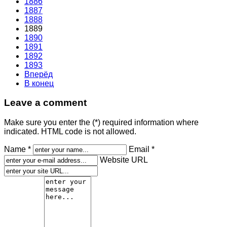
1886
1887
1888
1889
1890
1891
1892
1893
Вперёд
В конец
Leave a comment
Make sure you enter the (*) required information where
indicated. HTML code is not allowed.
Name *
Email *
Website URL