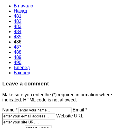
В начало
Назад
481
482
483
484
485
486
487
488
489
490
Вперёд
В конец
Leave a comment
Make sure you enter the (*) required information where
indicated. HTML code is not allowed.
Name *
Email *
Website URL