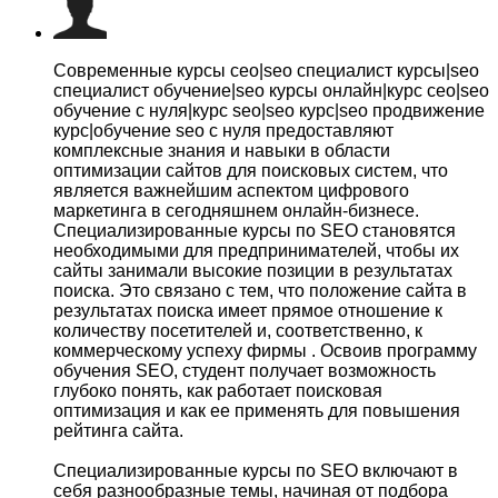
Современные курсы сео|seo специалист курсы|seo
специалист обучение|seo курсы онлайн|курс сео|seo
обучение с нуля|курс seo|seo курс|seo продвижение
курс|обучение seo с нуля предоставляют
комплексные знания и навыки в области
оптимизации сайтов для поисковых систем, что
является важнейшим аспектом цифрового
маркетинга в сегодняшнем онлайн-бизнесе.
Специализированные курсы по SEO становятся
необходимыми для предпринимателей, чтобы их
сайты занимали высокие позиции в результатах
поиска. Это связано с тем, что положение сайта в
результатах поиска имеет прямое отношение к
количеству посетителей и, соответственно, к
коммерческому успеху фирмы . Освоив программу
обучения SEO, студент получает возможность
глубоко понять, как работает поисковая
оптимизация и как ее применять для повышения
рейтинга сайта.
Специализированные курсы по SEO включают в
себя разнообразные темы, начиная от подбора