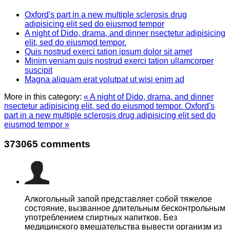
Oxford's part in a new multiple sclerosis drug
adipisicing elit sed do eiusmod tempor
A night of Dido, drama, and dinner nsectetur adipisicing
elit, sed do eiusmod tempor.
Quis nostrud exerci tation ipsum dolor sit amet
Minim veniam quis nostrud exerci tation ullamcorper
suscipit
Magna aliquam erat volutpat ut wisi enim ad
More in this category:
« A night of Dido, drama, and dinner
nsectetur adipisicing elit, sed do eiusmod tempor.
Oxford's
part in a new multiple sclerosis drug adipisicing elit sed do
eiusmod tempor »
373065
comments
Алкогольный запой представляет собой тяжелое
состояние, вызванное длительным бесконтрольным
употреблением спиртных напитков. Без
медицинского вмешательства вывести организм из