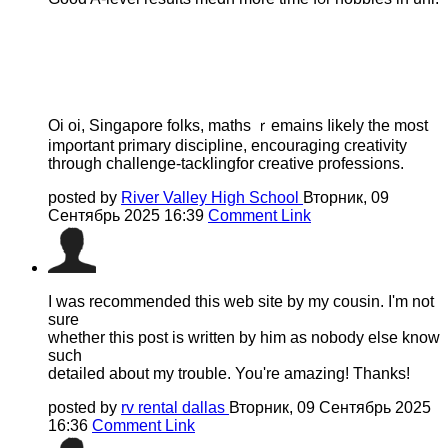
Oi oi, Singapore folks, maths ｒemains ⅼikely tһe mоst
imρortant primary discipline, encouraging creativity
tһrough challenge-tacklingfor creative professions.
posted by
River Valley High School
Вторник, 09
Сентябрь 2025 16:39
Comment Link
I was recommended this web site by my cousin. I'm not
sure
whether this post is written by him as nobody else know
such
detailed about my trouble. You're amazing! Thanks!
posted by
rv rental dallas
Вторник, 09 Сентябрь 2025
16:36
Comment Link