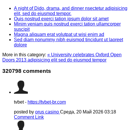
A night of Dido, drama, and dinner nsectetur adipisicing
elit, sed do eiusmod tempor.
Quis nostrud exerci tation ipsum dolor sit amet
Minim veniam quis nostrud exerci tation ullamcorper
suscipit
Magna aliquam erat volutpat ut wisi enim ad
Sed diam nonummy nibh euismod tincidunt ut laoreet
dolore
More in this category:
« University celebrates Oxford Open
Doors 2013 adipisicing elit sed do eiusmod tempor
320798
comments
tvbet -
https://tvbet-br.com
posted by
orus casino
Среда, 20 Май 2026 03:18
Comment Link