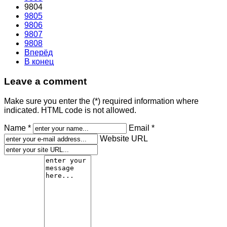
9804
9805
9806
9807
9808
Вперёд
В конец
Leave a comment
Make sure you enter the (*) required information where
indicated. HTML code is not allowed.
Name *
Email *
Website URL