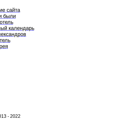
ие сайта
и были
отель
ый календарь
лександров
тель
рея
13 - 2022