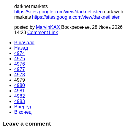
darknet markets
https://sites.google.com/view/darknetlisten
dark web
markets
https://sites.google.com/view/darknetlisten
posted by
MarvinKAX
Воскресенье, 28 Июнь 2026
14:23
Comment Link
В начало
Назад
4974
4975
4976
4977
4978
4979
4980
4981
4982
4983
Вперёд
В конец
Leave a comment