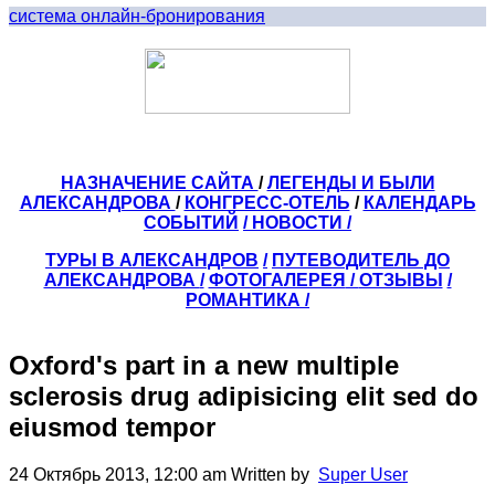
система онлайн-бронирования
НАЗНАЧЕНИЕ САЙТА
/
ЛЕГЕНДЫ И БЫЛИ
АЛЕКСАНДРОВА
/
КОНГРЕСС-ОТЕЛЬ
/
КАЛЕНДАРЬ
СОБЫТИЙ
/ НОВОСТИ /
ТУРЫ В АЛЕКСАНДРОВ
/
ПУТЕВОДИТЕЛЬ ДО
АЛЕКСАНДРОВА
/
ФОТОГАЛЕРЕЯ
/
ОТЗЫВЫ
/
РОМАНТИКА /
Oxford's part in a new multiple
sclerosis drug adipisicing elit sed do
eiusmod tempor
24 Октябрь 2013, 12:00 am
Written by
Super User