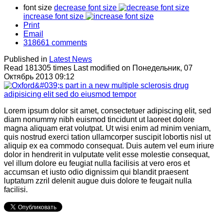
font size
decrease font size
increase font size
Print
Email
318661
comments
Published in
Latest News
Read 181305 times
Last modified on Понедельник, 07
Октябрь 2013 09:12
Lorem ipsum dolor sit amet, consectetuer adipiscing elit, sed
diam nonummy nibh euismod tincidunt ut laoreet dolore
magna aliquam erat volutpat. Ut wisi enim ad minim veniam,
quis nostrud exerci tation ullamcorper suscipit lobortis nisl ut
aliquip ex ea commodo consequat. Duis autem vel eum iriure
dolor in hendrerit in vulputate velit esse molestie consequat,
vel illum dolore eu feugiat nulla facilisis at vero eros et
accumsan et iusto odio dignissim qui blandit praesent
luptatum zzril delenit augue duis dolore te feugait nulla
facilisi.