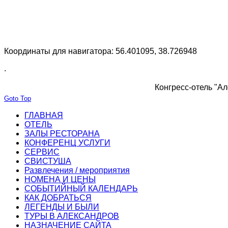
Координаты для навигатора: 56.401095, 38.726948
.
Конгресс-отель "Ал
Goto Top
ГЛАВНАЯ
ОТЕЛЬ
ЗАЛЫ РЕСТОРАНА
КОНФЕРЕНЦ УСЛУГИ
СЕРВИС
СВИСТУША
Развлечения / мероприятия
НОМЕНА И ЦЕНЫ
СОБЫТИЙНЫЙ КАЛЕНДАРЬ
КАК ДОБРАТЬСЯ
ЛЕГЕНДЫ И БЫЛИ
ТУРЫ В АЛЕКСАНДРОВ
НАЗНАЧЕНИЕ САЙТА