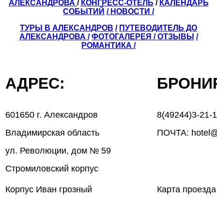
АЛЕКСАНДРОВА
/
КОНГРЕСС-ОТЕЛЬ
/
КАЛЕНДАРЬ
СОБЫТИЙ
/ НОВОСТИ /
ТУРЫ В АЛЕКСАНДРОВ
/
ПУТЕВОДИТЕЛЬ ДО
АЛЕКСАНДРОВА
/
ФОТОГАЛЕРЕЯ
/
ОТЗЫВЫ
/
РОМАНТИКА /
АДРЕС:
БРОН
601650 г. Александров
8(49244)3-21-
Владимирская область
ПОЧТА: hotel@
ул. Революции, дом № 59
Стромиловский корпус
Корпус Иван грозный
Карта проезда