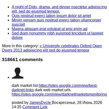
A night of Dido, drama, and dinner nsectetur adipisicing
elit, sed do eiusmod tempor.
Quis nostrud exerci tation ipsum dolor sit amet
Minim veniam quis nostrud exerci tation ullamcorper
suscipit
Magna aliquam erat volutpat ut wisi enim ad
Sed diam nonummy nibh euismod tincidunt ut laoreet
dolore
More in this category:
« University celebrates Oxford Open
Doors 2013 adipisicing elit sed do eiusmod tempor
318661
comments
dark market list
https://sites.google.com/view/best-
darknet-links
dark web market urls
https://sites.google.com/view/darknetmarketsmonitoring
posted by
JamesDycle
Воскресенье, 28 Июнь 2026
14:35
Comment Link